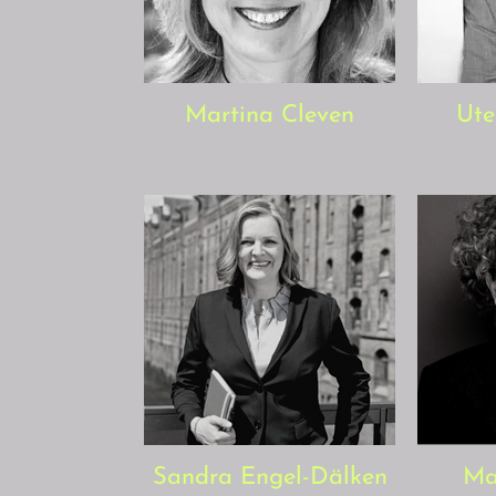
Martina Cleven
Ute
Sandra Engel-Dälken
Ma