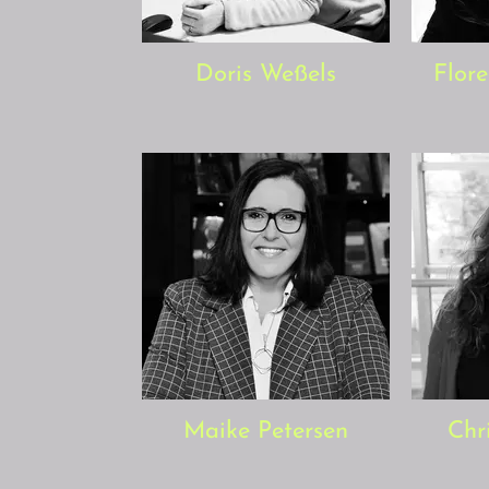
Doris Weßels
Flor
Maike Petersen
Chr