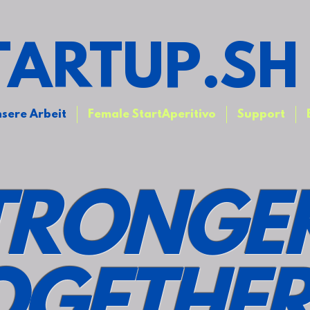
ARTUP.SH
sere Arbeit
Female StartAperitivo
Support
TRONGE