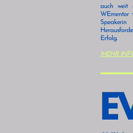
auch weit 
WEmentor w
Speakerin
Herausford
Erfolg.
MEHR INF
E