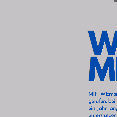
W
M
Mit WEment
gerufen, be
ein Jahr lan
unterstütze