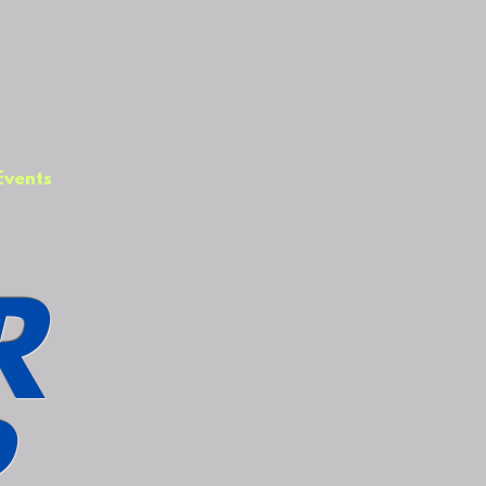
Events
R