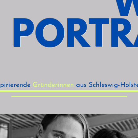
PORTR
spirierende
Gründerinnen
aus Schleswig-Holst