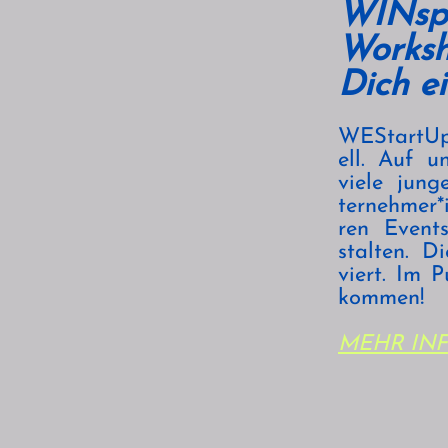
WINspi
Worksh
Dich ei
WEStartUp
ell. Auf u
viele jung
ternehmer*
ren Event
stalten. D
viert. Im 
kommen!
MEHR IN