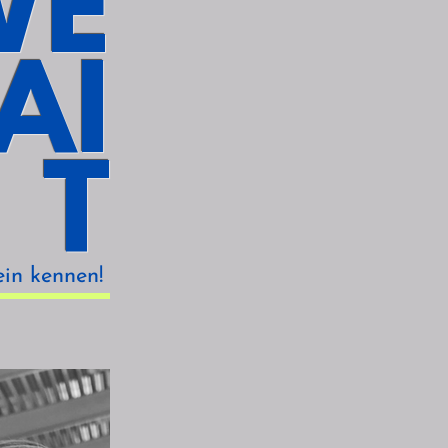
WE
AI
T
ein kennen!