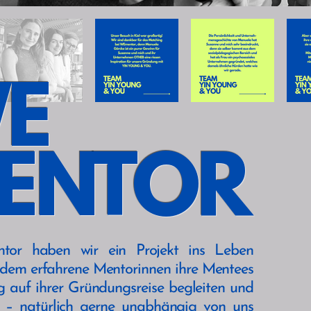
E
ENTOR
or haben wir ein Projekt ins Leben
i dem erfahrene Mentorinnen ihre Mentees
g auf ihrer Gründungsreise begleiten und
n – natürlich gerne unabhängig von uns