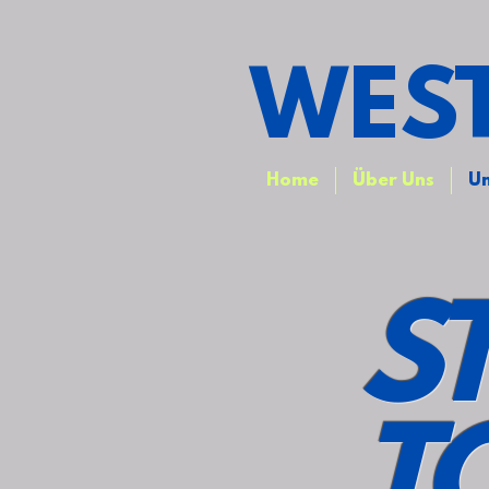
WEST
Home
Über Uns
Un
S