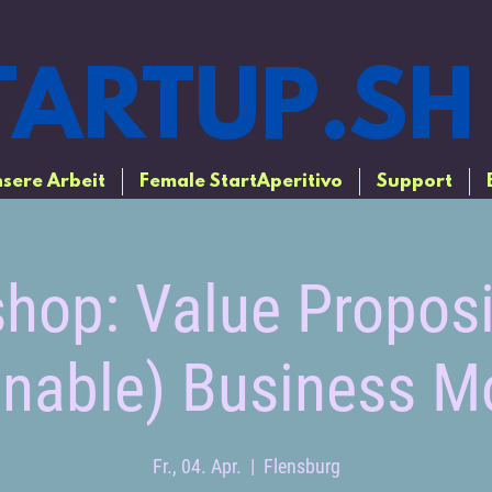
ARTUP.SH
sere Arbeit
Female StartAperitivo
Support
hop: Value Proposi
inable) Business M
Fr., 04. Apr.
  |  
Flensburg