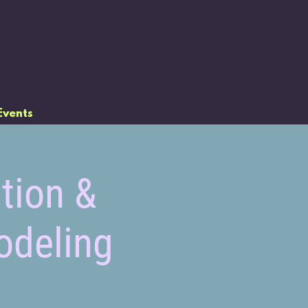
Events
tion &
odeling