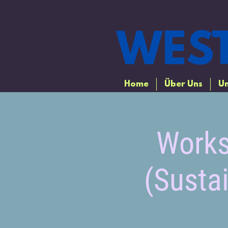
WEST
Home
Über Uns
Un
Works
(Susta