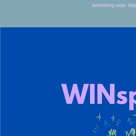
Anmeldung unter: http