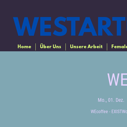
WESTART
Home
Über Uns
Unsere Arbeit
Female
WE
Mo., 01. Dez.
  
WEcoffee - EXISTW