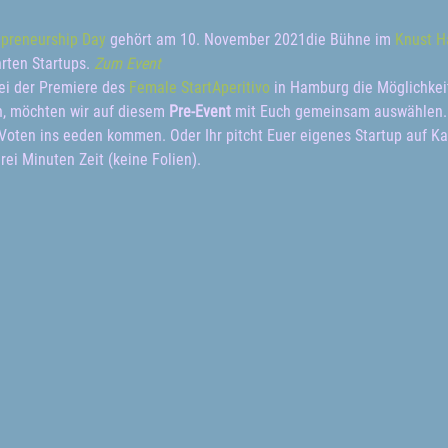
preneurship Day
 gehört am 10. November 2021die Bühne im 
Knust 
ten Startups. 
Zum Event
i der Premiere des 
Female StartAperitivo
 in Hamburg die Möglichkeit
n, möchten wir auf diesem 
Pre-Event
 mit Euch gemeinsam auswählen. 
oten ins eeden kommen. Oder Ihr pitcht Euer eigenes Startup auf Kap
rei Minuten Zeit (keine Folien).