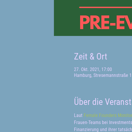
Zeit & Ort
27. Okt. 2021, 17:00
Hamburg, Stresemannstraße 1
Über die Veranst
Laut 
Female Founders Monito
Frauen-Teams bei Investments
Finanzierung und ihrer tatsäch