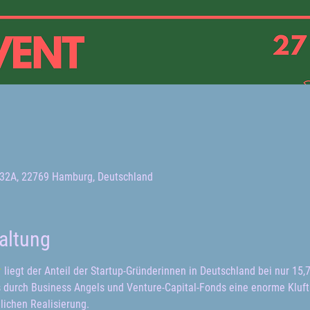
32A, 22769 Hamburg, Deutschland
altung
r
 liegt der Anteil der Startup-Gründerinnen in Deutschland bei nur 15,7
 durch Business Angels und Venture-Capital-Fonds eine enorme Kluf
lichen Realisierung.