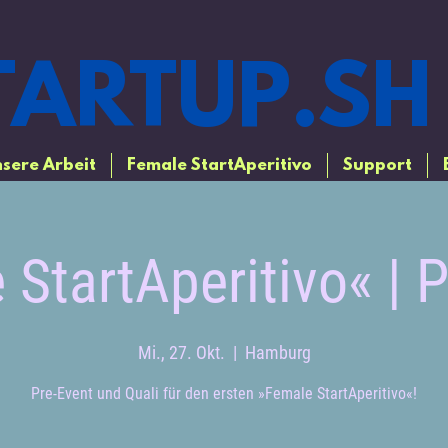
ARTUP.SH
sere Arbeit
Female StartAperitivo
Support
StartAperitivo« | 
Mi., 27. Okt.
  |  
Hamburg
Pre-Event und Quali für den ersten »Female StartAperitivo«!