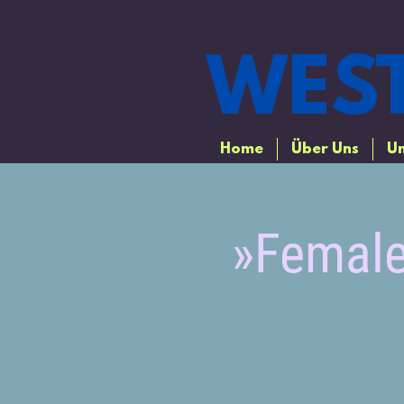
WEST
Home
Über Uns
Un
»Female 